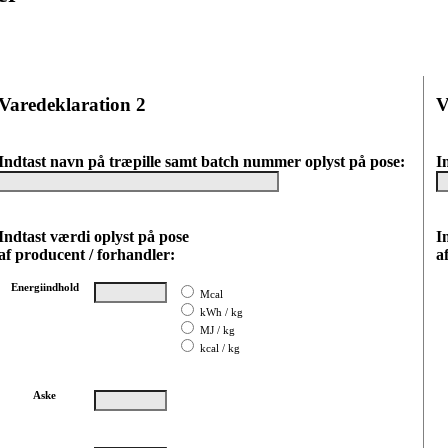
Varedeklaration 2
V
Indtast navn på træpille samt batch nummer oplyst på pose:
I
Indtast værdi oplyst på pose
I
af producent / forhandler:
a
Energiindhold
Mcal
kWh / kg
MJ / kg
kcal / kg
Aske