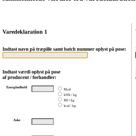
Varedeklaration 1
Indtast navn på træpille samt batch nummer oplyst på pose:
Indtast værdi oplyst på pose
af producent / forhandler:
Energiindhold
Mcal
kWh / kg
MJ / kg
kcal / kg
Aske