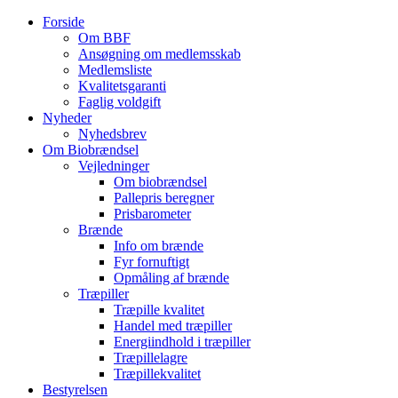
Forside
Om BBF
Ansøgning om medlemsskab
Medlemsliste
Kvalitetsgaranti
Faglig voldgift
Nyheder
Nyhedsbrev
Om Biobrændsel
Vejledninger
Om biobrændsel
Pallepris beregner
Prisbarometer
Brænde
Info om brænde
Fyr fornuftigt
Opmåling af brænde
Træpiller
Træpille kvalitet
Handel med træpiller
Energiindhold i træpiller
Træpillelagre
Træpillekvalitet
Bestyrelsen