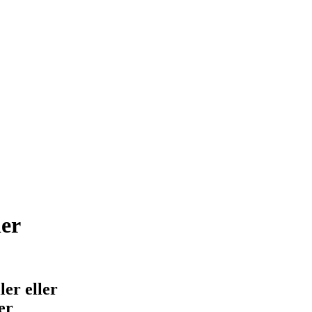
ler
er eller
er