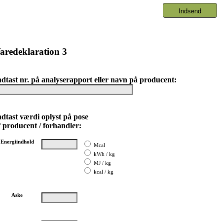
aredeklaration 3
ndtast nr. på analyserapport eller navn på producent:
ndtast værdi oplyst på pose
f producent / forhandler:
Energiindhold
Mcal
kWh / kg
MJ / kg
kcal / kg
Aske