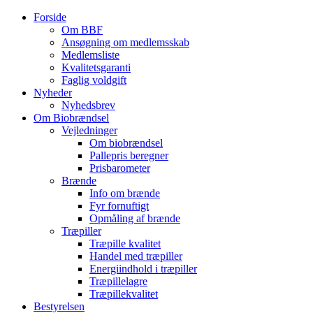
Forside
Om BBF
Ansøgning om medlemsskab
Medlemsliste
Kvalitetsgaranti
Faglig voldgift
Nyheder
Nyhedsbrev
Om Biobrændsel
Vejledninger
Om biobrændsel
Pallepris beregner
Prisbarometer
Brænde
Info om brænde
Fyr fornuftigt
Opmåling af brænde
Træpiller
Træpille kvalitet
Handel med træpiller
Energiindhold i træpiller
Træpillelagre
Træpillekvalitet
Bestyrelsen