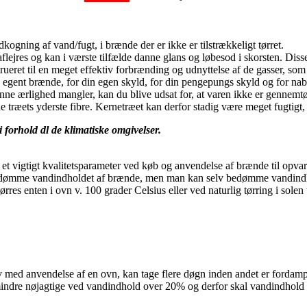
gning af vand/fugt, i brænde der er ikke er tilstrækkeligt tørret.
lejres og kan i værste tilfælde danne glans og løbesod i skorsten. Diss
ueret til en meget effektiv forbrænding og udnyttelse af de gasser, so
e egent brænde, for din egen skyld, for din pengepungs skyld og for nab
 ærlighed mangler, kan du blive udsat for, at varen ikke er gennemtørret
e træets yderste fibre. Kernetræet kan derfor stadig være meget fugtigt,
 forhold dl de klimatiske omgivelser.
 vigtigt kvalitetsparameter ved køb og anvendelse af brænde til opva
bedømme vandindholdet af brænde, men man kan selv bedømme vandindho
res enten i ovn v. 100 grader Celsius eller ved naturlig tørring i solen
lv med anvendelse af en ovn, kan tage flere døgn inden andet er fordam
mindre nøjagtige ved vandindhold over 20% og derfor skal vandindhold o