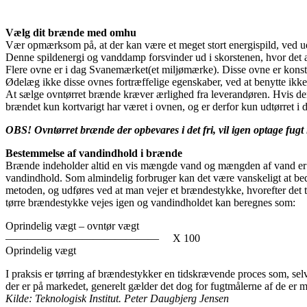
Vælg dit brænde med omhu
Vær opmærksom på, at der kan være et meget stort energispild, ved udko
Denne spildenergi og vanddamp forsvinder ud i skorstenen, hvor det af
Flere ovne er i dag Svanemærket(et miljømærke). Disse ovne er konstr
Ødelæg ikke disse ovnes fortræffelige egenskaber, ved at benytte ikk
At sælge ovntørret brænde kræver ærlighed fra leverandøren. Hvis denne
brændet kun kortvarigt har været i ovnen, og er derfor kun udtørret i d
OBS! Ovntørret brænde der opbevares i det fri, vil igen optage fugt i
Bestemmelse af vandindhold i brænde
Brænde indeholder altid en vis mængde vand og mængden af vand er et
vandindhold. Som almindelig forbruger kan det være vanskeligt at 
metoden, og udføres ved at man vejer et brændestykke, hvorefter det tør
tørre brændestykke vejes igen og vandindholdet kan beregnes som:
Oprindelig vægt – ovntør vægt
—————————————— X 100
Oprindelig vægt
I praksis er tørring af brændestykker en tidskrævende proces som, se
der er på markedet, generelt gælder det dog for fugtmålerne af de er 
Kilde: Teknologisk Institut. Peter Daugbjerg Jensen