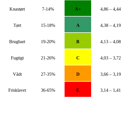
Knastørt
7-14%
A+
4,86 – 4,44
Tørt
15-18%
A
4,38 – 4,19
Brugbart
19-20%
B
4,13 – 4,08
Fugtigt
21-26%
C
4,03 – 3,72
Vådt
27-35%
D
3,66 – 3,19
Frisklavet
36-65%
E
3,14 – 1,41