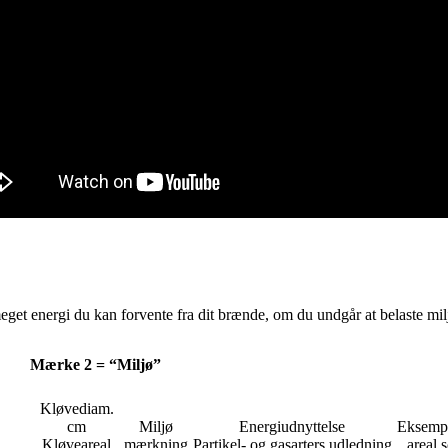
meget energi du kan forvente fra dit brænde, om du undgår at belaste mi
Mærke 2 = “Miljø”
Kløvediam.
cm
Miljø
Energiudnyttelse
Eksempe
Kløveareal
mærkning
Partikel- og gasarters udledning
areal 