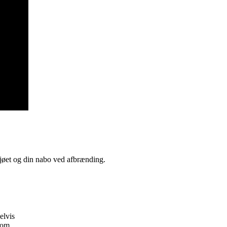
ljøet og din nabo ved afbrænding.
lvis
som