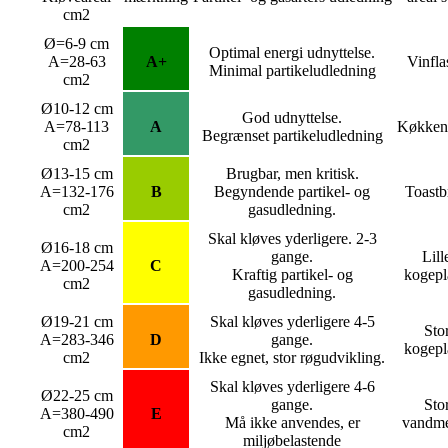
cm2
Ø=6-9 cm
Optimal energi udnyttelse.
A=28-63
A+
Vinfla
Minimal partikeludledning
cm2
Ø10-12 cm
God udnyttelse.
A=78-113
A
Køkkenr
Begrænset partikeludledning
cm2
Ø13-15 cm
Brugbar, men kritisk.
A=132-176
B
Begyndende partikel- og
Toastb
cm2
gasudledning.
Skal kløves yderligere. 2-3
Ø16-18 cm
gange.
Lill
A=200-254
C
Kraftig partikel- og
kogepl
cm2
gasudledning.
Ø19-21 cm
Skal kløves yderligere 4-5
Sto
A=283-346
D
gange.
kogepl
cm2
Ikke egnet, stor røgudvikling.
Skal kløves yderligere 4-6
Ø22-25 cm
gange.
Sto
A=380-490
E
Må ikke anvendes, er
vandm
cm2
miljøbelastende