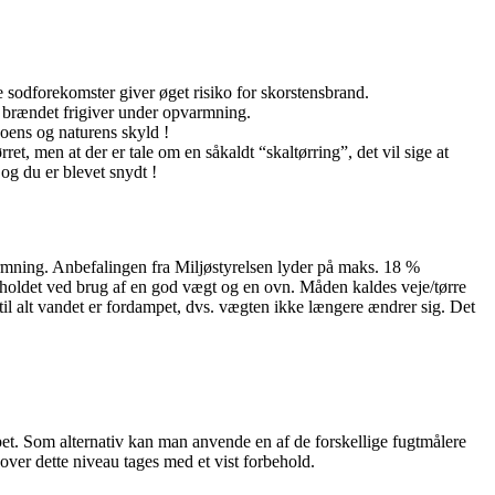
e sodforekomster giver øget risiko for skorstensbrand.
m brændet frigiver under opvarmning.
oens og naturens skyld !
, men at der er tale om en såkaldt “skaltørring”, det vil sige at
 og du er blevet snydt !
rmning. Anbefalingen fra Miljøstyrelsen lyder på maks. 18 %
ldet ved brug af en god vægt og en ovn. Måden kaldes veje/tørre
 til alt vandet er fordampet, dvs. vægten ikke længere ændrer sig. Det
pet. Som alternativ kan man anvende en af de forskellige fugtmålere
ver dette niveau tages med et vist forbehold.