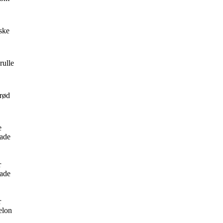
ske
ulle
rød
e
ade
r
ade
r
elon