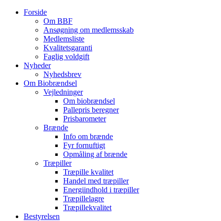
Forside
Om BBF
Ansøgning om medlemsskab
Medlemsliste
Kvalitetsgaranti
Faglig voldgift
Nyheder
Nyhedsbrev
Om Biobrændsel
Vejledninger
Om biobrændsel
Pallepris beregner
Prisbarometer
Brænde
Info om brænde
Fyr fornuftigt
Opmåling af brænde
Træpiller
Træpille kvalitet
Handel med træpiller
Energiindhold i træpiller
Træpillelagre
Træpillekvalitet
Bestyrelsen